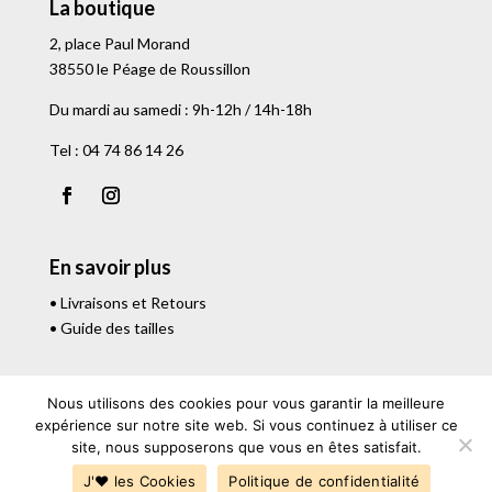
La boutique
2, place Paul Morand
38550 le Péage de Roussillon
Du mardi au samedi : 9h-12h / 14h-18h
Tel :
04 74 86 14 26
En savoir plus
• Livraisons et Retours
• Guide des tailles
Nous utilisons des cookies pour vous garantir la meilleure
CGV
—
Mentions légales
—
Politique de confidentialité
—
expérience sur notre site web. Si vous continuez à utiliser ce
site, nous supposerons que vous en êtes satisfait.
Contact
J'❤️ les Cookies
Politique de confidentialité