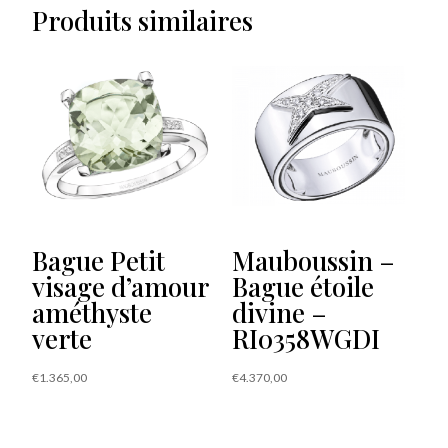
Produits similaires
Bague Petit
Mauboussin –
visage d’amour
Bague étoile
améthyste
divine –
verte
RI0358WGDI
€
1.365,00
€
4.370,00